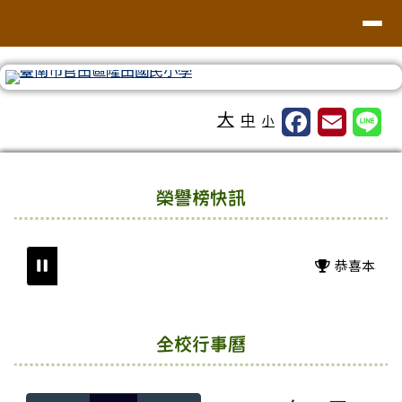
台南市隆田國小全球資訊網
導覽列
跳至主內容區
工具列
大
中
小
頁尾區域
上中區域內容
榮譽榜快訊
恭喜本校學生
全校行事曆